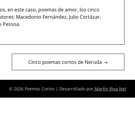
s, en este caso, poemas de amor, los cinco
autores: Macedonio Fernández, Julio Cortázar,
o Pessoa.
Cinco poemas cortos de Neruda →
© 2026 Poemas Cortos
| Desarrollado por
Martín Riva Net